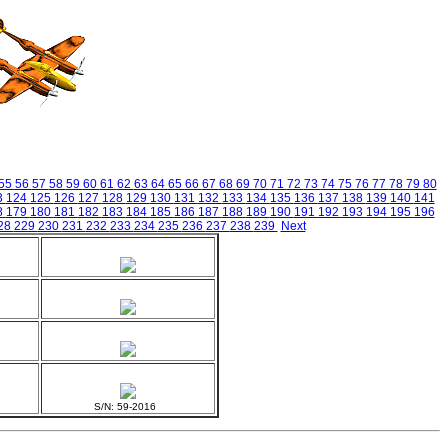
55
56
57
58
59
60
61
62
63
64
65
66
67
68
69
70
71
72
73
74
75
76
77
78
79
80
3
124
125
126
127
128
129
130
131
132
133
134
135
136
137
138
139
140
141
8
179
180
181
182
183
184
185
186
187
188
189
190
191
192
193
194
195
196
28
229
230
231
232
233
234
235
236
237
238
239
Next
S/N: 59-2016