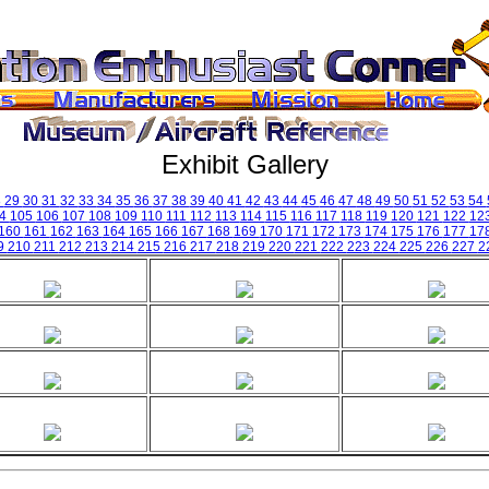
Exhibit Gallery
8
29
30
31
32
33
34
35
36
37
38
39
40
41
42
43
44
45
46
47
48
49
50
51
52
53
54
04
105
106
107
108
109
110
111
112
113
114
115
116
117
118
119
120
121
122
12
160
161
162
163
164
165
166
167
168
169
170
171
172
173
174
175
176
177
17
9
210
211
212
213
214
215
216
217
218
219
220
221
222
223
224
225
226
227
2