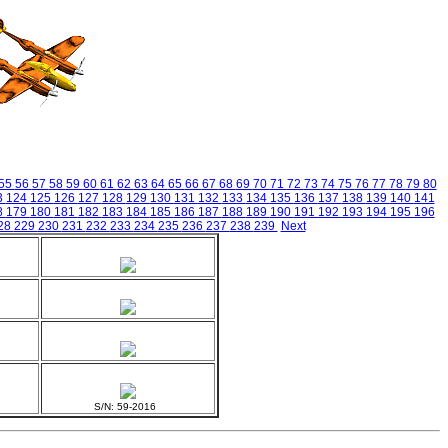
55
56
57
58
59
60
61
62
63
64
65
66
67
68
69
70
71
72
73
74
75
76
77
78
79
80
3
124
125
126
127
128
129
130
131
132
133
134
135
136
137
138
139
140
141
8
179
180
181
182
183
184
185
186
187
188
189
190
191
192
193
194
195
196
28
229
230
231
232
233
234
235
236
237
238
239
Next
S/N: 59-2016