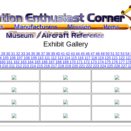
Exhibit Gallery
8
29
30
31
32
33
34
35
36
37
38
39
40
41
42
43
44
45
46
47
48
49
50
51
52
53
54
04
105
106
107
108
109
110
111
112
113
114
115
116
117
118
119
120
121
122
12
160
161
162
163
164
165
166
167
168
169
170
171
172
173
174
175
176
177
17
9
210
211
212
213
214
215
216
217
218
219
220
221
222
223
224
225
226
227
2