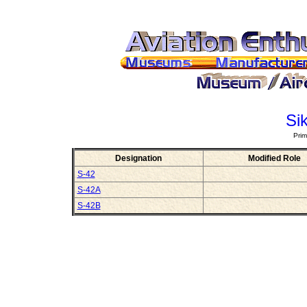
Si
Prim
Designation
Modified Role
S-42
S-42A
S-42B